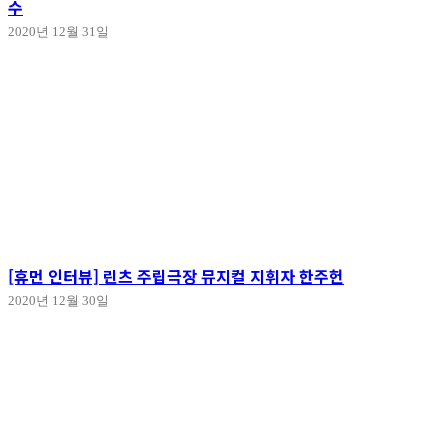
수
2020년 12월 31일
[휴먼 인터뷰] 린츠 주립극장 뮤지컬 지휘자 한주헌
2020년 12월 30일