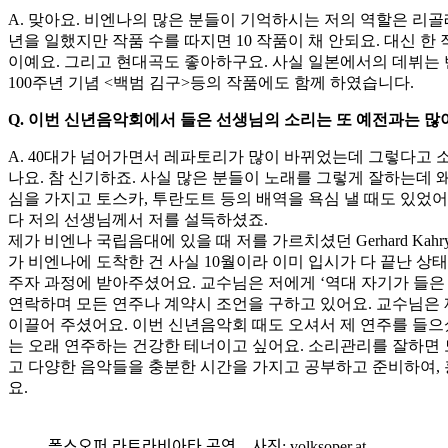
A. 맞아요. 비엔나의 많은 분들이 기억하시는 저의 역할은 리골
년을 일했지만 작품 수를 따지면 10 작품이 채 안되요. 대신 한
이예요. 그리고 현대곡도 좋아하구요. 사실 일본에서의 데뷔는 
100주년 기념 <백범 김구>등의 작품에도 함께 하였습니다.
Q. 이번 신년음악회에서 들은 선생님의 소리는 또 예전과는 많이
A. 40대가 넘어가면서 레파토리가 많이 바뀌었는데 그렇다고 
나요. 참 신기하죠. 사실 많은 분들이 노래를 그렇게 잘하는데 
심을 가지고 토스카, 투란도트 등의 배역을 욕심 낼 때도 있었
다 저의 선생님께서 저를 설득하셨죠.
제가 비엔나 국립음대에 있을 때 저를 가르치셨던 Gerhard K
가 비엔나에 도착한 건 사실 10월이라 이미 입시가 다 끝난 
주자 과정에 받아주셨어요. 교수님은 저에게 ‘역대 자기가 들은
연락하며 모든 연주나 계약시 조언을 구하고 있어요. 교수님은 
이끌어 주셨어요. 이번 신년음악회 때도 오셔서 제 연주를 들으셨는
는 오래 연주하는 건강한 테너이고 싶어요. 소리관리를 잘하면 
고 다양한 음악들을 충분한 시간을 가지고 공부하고 준비하여, 
요.
폴스오퍼 라트라비아타 공연 – 사진: volksoper.at