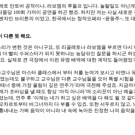
레토 만토바 공작이나, 라보엠의 루돌프 입니다. 놀랄일도 아닌게,
 작품당 100회 가까이 공연을 하곤 했죠. 하지만 저는 사실 새로운
벤자민 브리튼의 이었고, 한국에서는 창작오페라 <윤동주>, 또
 다른 듯 해요.
소리가 변한 것은 아니구요, 또 리골레토나 라보엠을 부르면 다시 
왜 더 빨리 수퍼스타가 되지 못하냐는 농담섞인 질문을 하시곤 하셨
어요. 실제로 큰 극장에서 이런 유명 배역에 대한 계약도 들어왔었
ahry교수님은 마스터 클래스에서 부터 저를 눈여겨 보시고 비엔나 
상태였는데도 불구하고 교수님은 다른 교수님들을 모아 특별 시험을
 테너 중에 가장 울림이 깊은 연주가’라며 극찬해 주셨죠. 지금
제가 조바심을 낼 때도 항상 ‘아직 아니라’며 소리꾼이 아닌 예술
데, 연주 후 ‘이제는 네가 하고 싶은 배역을 다 해도 될 것 같
모차르트부터 바그너까지 다 부를 수 있죠. 또한 서두르지 않고,
흉내내는 가짜 음악이 아니라 내 속에 녹아든 진정한 나의 음악을