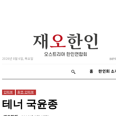
2026년 8월 6일, 목요일
IMP
홈
한인회 소
인터뷰
휴먼 인터뷰
테너 국윤종