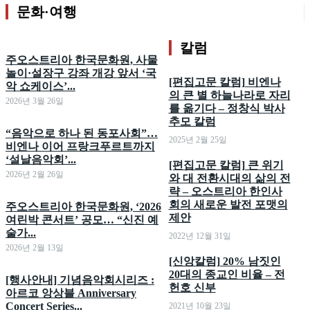
문화·여행
칼럼
주오스트리아 한국문화원, 사물
놀이·설장구 강좌 개강 앞서 ‘국
[편집고문 칼럼] 비엔나
악 쇼케이스’...
의 큰 별 하늘나라로 자리
2026년 3월 26일
를 옮기다 – 정창식 박사
추모 칼럼
“음악으로 하나 된 동포사회”…
2025년 2월 25일
비엔나 이어 프랑크푸르트까지
‘설날음악회’...
[편집고문 칼럼] 큰 위기
2026년 2월 26일
와 대 전환시대의 삶의 전
략 – 오스트리아 한인사
회의 새로운 발전 포맷의
주오스트리아 한국문화원, ‘2026
제안
여린박 콘서트’ 공모… “신진 예
술가...
2022년 12월 31일
2026년 2월 13일
[신앙칼럼] 20% 남짓인
20대의 종교인 비율 – 전
[행사안내] 기념음악회시리즈 :
헌호 신부
아르코 앙상블 Anniversary
Concert Series...
2021년 10월 23일