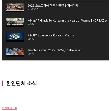
2026 오스트리아 한인 부활절 연합성가제
01:08:51
K-Map: A Guide to Korea in the Heart of Vienna | KOREAZ Wee
03:31
K-MAP: Experience Korea in Vienna
00:42
Kimchi Festival 2025 - W24 / dabei.wien
00:47
[과학1열] 한·유럽 과학기술학술대회…"연구성과 장기적 안목 필요" /
06:16
오스트리아에 울려 퍼진 '고향의 노래'...비엔나한인여성합창단 / YTN
한인단체 소식
01:52
Färbermarkt in Gutau 2025
09:29
한인테니스회
노래하는 파오 간호사 최춘례 씨 [브라보마이라이프] / YTN korean