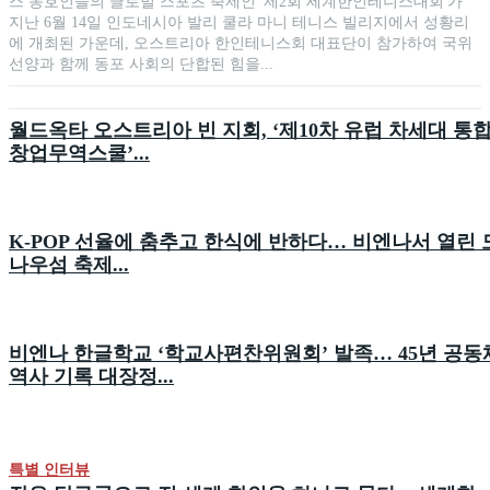
스 동호인들의 글로벌 스포츠 축제인 '제2회 세계한인테니스대회'가
지난 6월 14일 인도네시아 발리 쿨라 마니 테니스 빌리지에서 성황리
에 개최된 가운데, 오스트리아 한인테니스회 대표단이 참가하여 국위
선양과 함께 동포 사회의 단합된 힘을...
월드옥타 오스트리아 빈 지회, ‘제10차 유럽 차세대 통
창업무역스쿨’...
K-POP 선율에 춤추고 한식에 반하다… 비엔나서 열린 
나우섬 축제...
비엔나 한글학교 ‘학교사편찬위원회’ 발족… 45년 공동
역사 기록 대장정...
특별 인터뷰