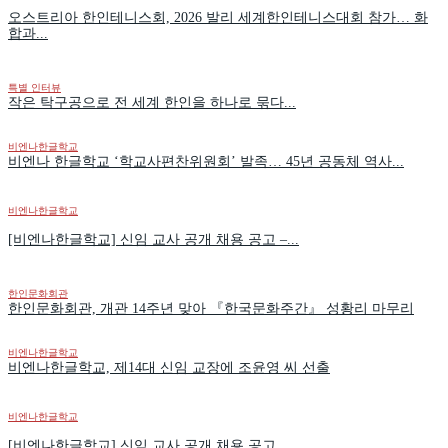
05:35
오스트리아 한인테니스회, 2026 발리 세계한인테니스대회 참가… 화
합과...
[특집다큐] 유럽을 사로잡은 K-비즈니스,제28차 세계한인경제인대회(2
BUSINESS EXPO VIENNA)
23:46
특별 인터뷰
작은 탁구공으로 전 세계 한인을 하나로 묶다...
💡해외에서 쉽게 한국의 온라인 서비스를 이용할 수 있는 방법 없나요
02:17
비엔나한글학교
비엔나 한글학교 ‘학교사편찬위원회’ 발족… 45년 공동체 역사...
비엔나한글학교
[비엔나한글학교] 신임 교사 공개 채용 공고 –...
한인문화회관
한인문화회관, 개관 14주년 맞아 『한국문화주간』 성황리 마무리
비엔나한글학교
비엔나한글학교, 제14대 신임 교장에 조윤영 씨 선출
비엔나한글학교
[비엔나한글학교] 신임 교사 공개 채용 공고